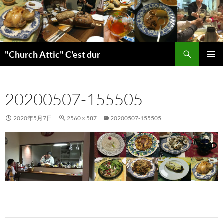
検
"Church Attic" C'est dur
索
コ
メインメ
ン
ニュー
テ
20200507-155505
ン
ツ
へ
2020年5月7日
2560 × 587
20200507-155505
ス
キ
ッ
プ