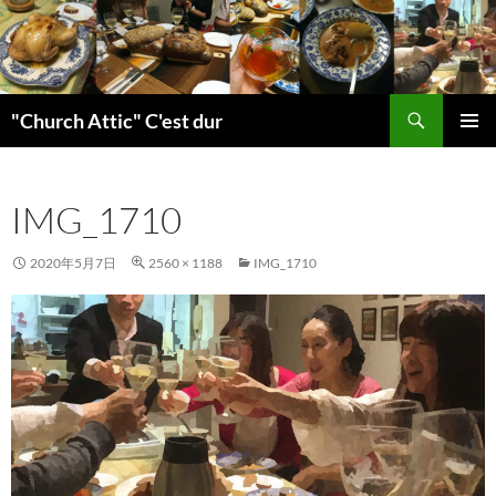
検
"Church Attic" C'est dur
索
コ
メインメ
ン
ニュー
テ
IMG_1710
ン
ツ
へ
2020年5月7日
2560 × 1188
IMG_1710
ス
キ
ッ
プ