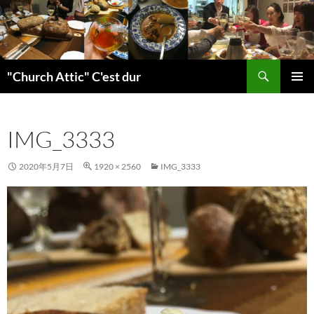
検
"Church Attic" C'est dur
索
コ
メインメ
ン
ニュー
テ
IMG_3333
ン
ツ
へ
2020年5月7日
1920 × 2560
IMG_3333
ス
キ
ッ
プ