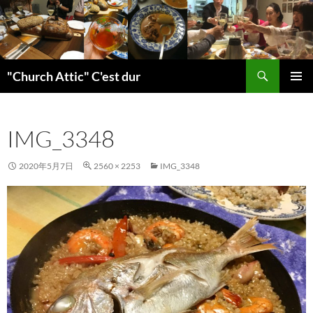
検
"Church Attic" C'est dur
索
コ
メインメ
ン
ニュー
テ
IMG_3348
ン
ツ
へ
2020年5月7日
2560 × 2253
IMG_3348
ス
キ
ッ
プ